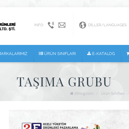
INFO:
+90
info@2fmcg.com
DILLER/LANGUAGES
216
383
72
72
ARKALARIMIZ
ÜRÜN SINIFLARI
E-KATALOG
TAŞIMA GRUBU
2fmcg.com
/
Ürün Sınıfları