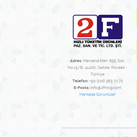
Adres:
Mevlana Mah. 855. Sok.
No.15/B, 41400, Gebze, Kocaeli -
Türkiye
Telefon:
+90 (216) 383 72 72
E-Posta:
info@2fmcg.com
Haritada Görüntüle!