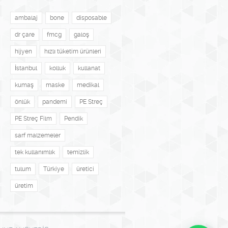
ambalaj
bone
disposable
dr çare
fmcg
galoş
hijyen
hızlı tüketim ürünleri
İstanbul
kolluk
kullanat
kumaş
maske
medikal
önlük
pandemi
PE Streç
PE Streç Film
Pendik
sarf malzemeler
tek kullanımlık
temizlik
tulum
Türkiye
üretici
üretim