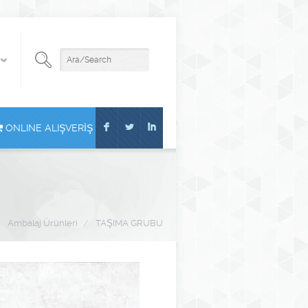
F
L
I
ONLINE ALIŞVERİŞ
/
Ambalaj Ürünleri
/
TAŞIMA GRUBU