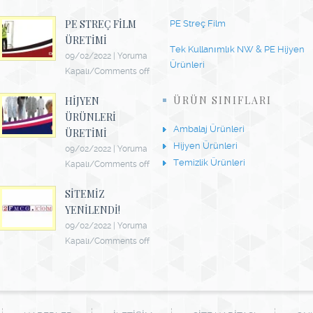
PE STREÇ FILM
PE Streç Film
ÜRETIMI
Tek Kullanımlık NW & PE Hijyen
09/02/2022
|
Yoruma
Ürünleri
Kapalı/Comments off
ÜRÜN SINIFLARI
HIJYEN
ÜRÜNLERI
Ambalaj Ürünleri
ÜRETIMI
Hijyen Ürünleri
09/02/2022
|
Yoruma
Temizlik Ürünleri
Kapalı/Comments off
SITEMIZ
YENILENDI!
09/02/2022
|
Yoruma
Kapalı/Comments off