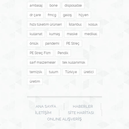
ambalaj
bone
disposable
dr çare
fmcg
galoş
hijyen
hızlı tüketim ürünleri
İstanbul
kolluk
kullanat
kumaş
maske
medikal
önlük
pandemi
PE Streç
PE Streç Film
Pendik
sarf malzemeler
tek kullanımlık
temizlik
tulum
Türkiye
üretici
üretim
ANA SAYFA
HABERLER
İLETIŞIM
SITE HARITASI
ONLINE ALIŞVERİŞ