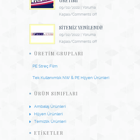
ÜRETIMI
09/02/2022
|
Yoruma
Kapalı/Comments off
SITEMIZ YENILENDI!
09/02/2022
|
Yoruma
Kapalı/Comments off
ÜRETIM GRUPLARI
PE Streç Film
Tek Kullanımlık NW & PE Hijyen Ürünleri
ÜRÜN SINIFLARI
Ambalaj Ürünleri
Hijyen Ürünleri
Temizlik Ürünleri
ETİKETLER