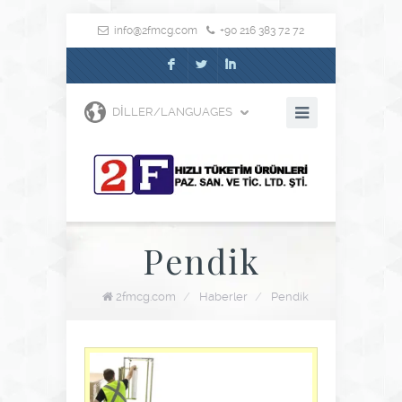
info@2fmcg.com
+90 216 383 72 72
F
L
I
DILLER/LANGUAGES
Pendik
2fmcg.com
/
Haberler
/
Pendik