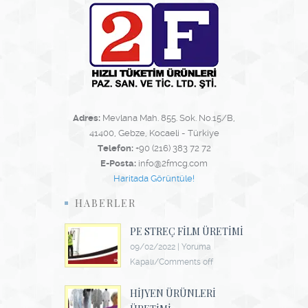
Adres:
Mevlana Mah. 855. Sok. No.15/B,
41400, Gebze, Kocaeli - Türkiye
Telefon:
+90 (216) 383 72 72
E-Posta:
info@2fmcg.com
Haritada Görüntüle!
HABERLER
PE STREÇ FILM ÜRETIMI
09/02/2022
|
Yoruma
Kapalı/Comments off
HIJYEN ÜRÜNLERI