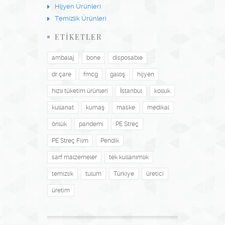
Hijyen Ürünleri
Temizlik Ürünleri
ETİKETLER
ambalaj
bone
disposable
dr çare
fmcg
galoş
hijyen
hızlı tüketim ürünleri
İstanbul
kolluk
kullanat
kumaş
maske
medikal
önlük
pandemi
PE Streç
PE Streç Film
Pendik
sarf malzemeler
tek kullanımlık
temizlik
tulum
Türkiye
üretici
üretim