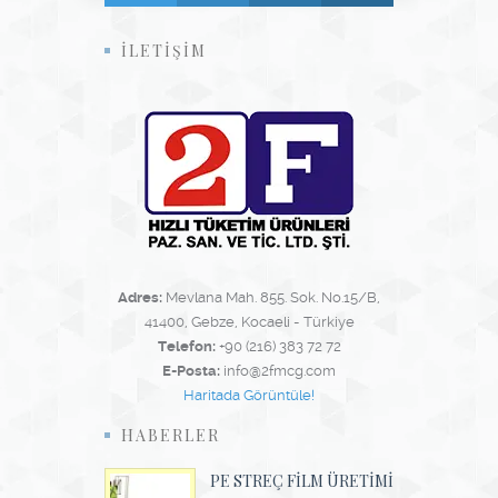
İLETİŞİM
Adres:
Mevlana Mah. 855. Sok. No.15/B,
41400, Gebze, Kocaeli - Türkiye
Telefon:
+90 (216) 383 72 72
E-Posta:
info@2fmcg.com
Haritada Görüntüle!
HABERLER
PE STREÇ FILM ÜRETIMI