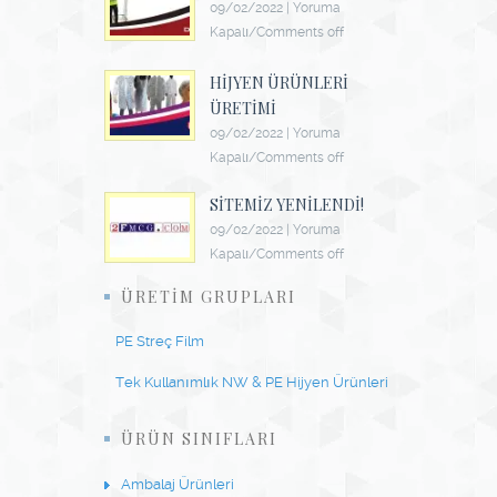
09/02/2022
|
Yoruma
Kapalı/Comments off
HIJYEN ÜRÜNLERI
ÜRETIMI
09/02/2022
|
Yoruma
Kapalı/Comments off
SITEMIZ YENILENDI!
09/02/2022
|
Yoruma
Kapalı/Comments off
ÜRETIM GRUPLARI
PE Streç Film
Tek Kullanımlık NW & PE Hijyen Ürünleri
ÜRÜN SINIFLARI
Ambalaj Ürünleri