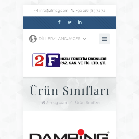
info@2fmcg.com
+90 216 383 72 72
F
L
I
DILLER/LANGUAGES
Ürün Sınıfları
2fmcg.com
/
Ürün Sınıfları