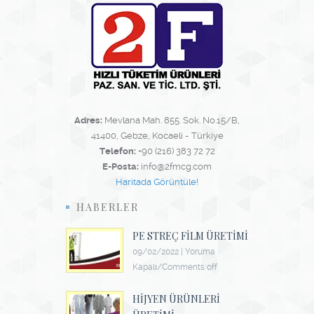
Adres:
Mevlana Mah. 855. Sok. No.15/B,
41400, Gebze, Kocaeli - Türkiye
Telefon:
+90 (216) 383 72 72
E-Posta:
info@2fmcg.com
Haritada Görüntüle!
HABERLER
PE STREÇ FILM ÜRETIMI
09/02/2022
|
Yoruma
Kapalı/Comments off
HIJYEN ÜRÜNLERI