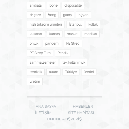
ambalaj
bone
disposable
dr çare
fmcg
galoş
hijyen
hızlı tüketim ürünleri
İstanbul
kolluk
kullanat
kumaş
maske
medikal
önlük
pandemi
PE Streç
PE Streç Film
Pendik
sarf malzemeler
tek kullanımlık
temizlik
tulum
Türkiye
üretici
üretim
ANA SAYFA
HABERLER
İLETIŞIM
SITE HARITASI
ONLINE ALIŞVERİŞ