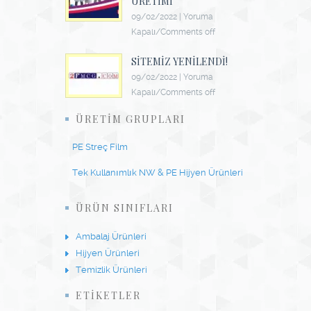
ÜRETIMI
09/02/2022
|
Yoruma
Kapalı/Comments off
SITEMIZ YENILENDI!
09/02/2022
|
Yoruma
Kapalı/Comments off
ÜRETIM GRUPLARI
PE Streç Film
Tek Kullanımlık NW & PE Hijyen Ürünleri
ÜRÜN SINIFLARI
Ambalaj Ürünleri
Hijyen Ürünleri
Temizlik Ürünleri
ETİKETLER