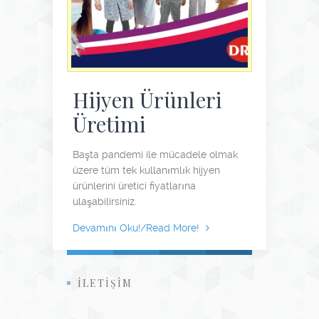
Hijyen Ürünleri
Üretimi
Başta pandemi ile mücadele olmak
üzere tüm tek kullanımlık hijyen
ürünlerini üretici fiyatlarına
ulaşabilirsiniz.
Devamını Oku!/Read More!
İLETİŞİM