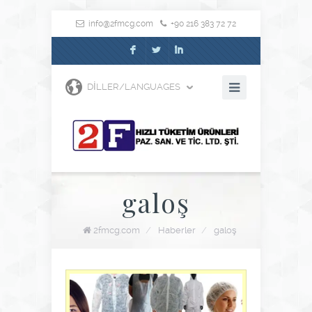
info@2fmcg.com
+90 216 383 72 72
F
L
I
DILLER/LANGUAGES
galoş
2fmcg.com
/
Haberler
/
galoş