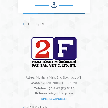
İLETİŞİM
Adres:
Mevlana Mah. 855. Sok. No.15/B,
41400, Gebze, Kocaeli - Türkiye
Telefon:
+90 (216) 383 72 72
E-Posta:
info@2fmcg.com
Haritada Görüntüle!
HABERLER