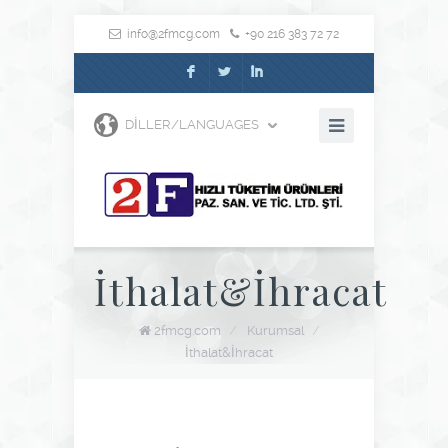
info@2fmcg.com
+90 216 383 72 72
F
L
I
DILLER/LANGUAGES
İthalat&İhracat
2fmcg.com
/
Kurumsal
/
İthalat&İhracat