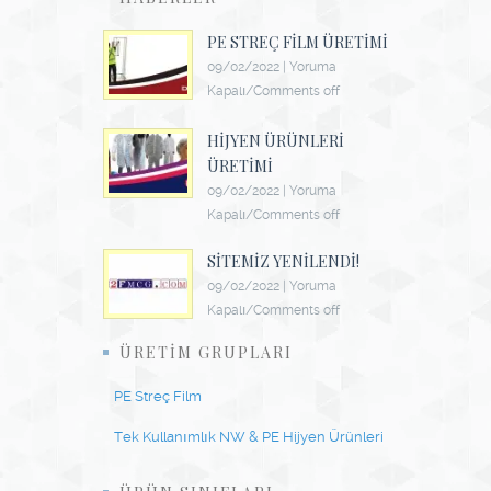
PE STREÇ FILM ÜRETIMI
09/02/2022
|
Yoruma
Kapalı/Comments off
HIJYEN ÜRÜNLERI
ÜRETIMI
09/02/2022
|
Yoruma
Kapalı/Comments off
SITEMIZ YENILENDI!
09/02/2022
|
Yoruma
Kapalı/Comments off
ÜRETIM GRUPLARI
PE Streç Film
Tek Kullanımlık NW & PE Hijyen Ürünleri