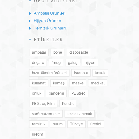
ÜRÜN SINIFLARI
Ambalaj Ürünleri
Hijyen Ürünleri
Temizlik Ürünleri
ETİKETLER
ambalaj
bone
disposable
dr çare
fmcg
galoş
hijyen
hızlı tüketim ürünleri
İstanbul
kolluk
kullanat
kumaş
maske
medikal
önlük
pandemi
PE Streç
PE Streç Film
Pendik
sarf malzemeler
tek kullanımlık
temizlik
tulum
Türkiye
üretici
üretim