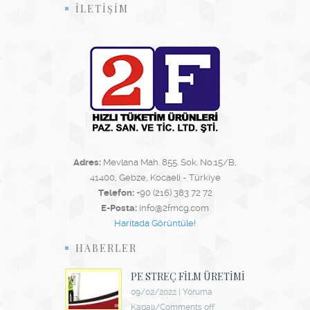
İLETİŞİM
Adres:
Mevlana Mah. 855. Sok. No.15/B,
41400, Gebze, Kocaeli - Türkiye
Telefon:
+90 (216) 383 72 72
E-Posta:
info@2fmcg.com
Haritada Görüntüle!
HABERLER
PE STREÇ FILM ÜRETIMI
09/02/2022
|
Yoruma
Kapalı/Comments off