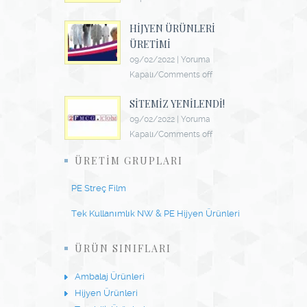
HIJYEN ÜRÜNLERI
ÜRETIMI
09/02/2022
|
Yoruma
Kapalı/Comments off
SITEMIZ YENILENDI!
09/02/2022
|
Yoruma
Kapalı/Comments off
ÜRETIM GRUPLARI
PE Streç Film
Tek Kullanımlık NW & PE Hijyen Ürünleri
ÜRÜN SINIFLARI
Ambalaj Ürünleri
Hijyen Ürünleri