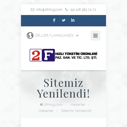
info@2fmcg.com
+90 216 383 72 72
F
L
I
DILLER/LANGUAGES
Sitemiz
Yenilendi!
2fmcg.com
/
Haberler
/
Haberler
/
Sitemiz Yenilendi!