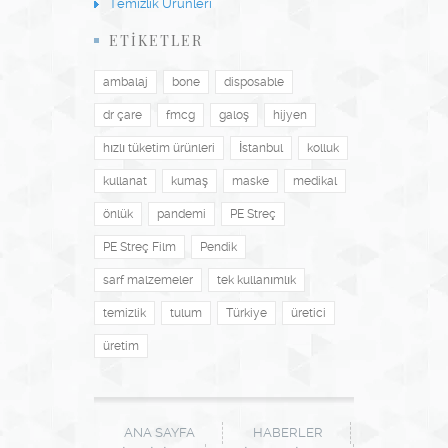
Temizlik Ürünleri
ETİKETLER
ambalaj
bone
disposable
dr çare
fmcg
galoş
hijyen
hızlı tüketim ürünleri
İstanbul
kolluk
kullanat
kumaş
maske
medikal
önlük
pandemi
PE Streç
PE Streç Film
Pendik
sarf malzemeler
tek kullanımlık
temizlik
tulum
Türkiye
üretici
üretim
ANA SAYFA
HABERLER